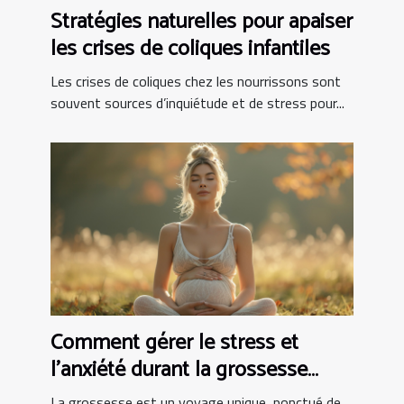
Stratégies naturelles pour apaiser
les crises de coliques infantiles
Les crises de coliques chez les nourrissons sont
souvent sources d’inquiétude et de stress pour...
Comment gérer le stress et
l'anxiété durant la grossesse
pour une maternité sereine
La grossesse est un voyage unique, ponctué de