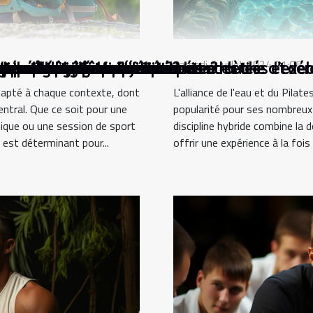
Samedi 6 juillet 2024 01:06
le la préparation physique ?
e et le bien-être ?
tous les âges
restaurer l'harmonie intérieure ?
 pour une pêche réussie ?
 améliorer votre qualité de vie
 pour chaque activité
nté et bien-être
écupération musculaire chez les athlètes
le en coaching sportif : compétences clés et d
du coaching pour améliorer votre routine d'exer
es et activités favorisantes
 sportive
votre âge
adapté à chaque contexte, dont
L'alliance de l'eau et du Pila
ntral. Que ce soit pour une
popularité pour ses nombreux b
ique ou une session de sport
discipline hybride combine la d
 est déterminant pour...
offrir une expérience à la fois 