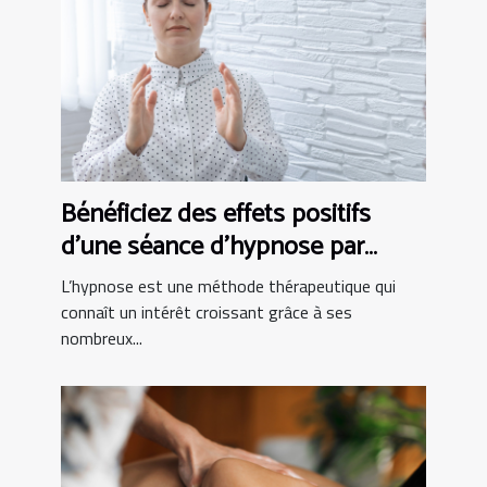
Bénéficiez des effets positifs
d’une séance d’hypnose par
vidéo avec Esprit Libre 64
L’hypnose est une méthode thérapeutique qui
connaît un intérêt croissant grâce à ses
nombreux...