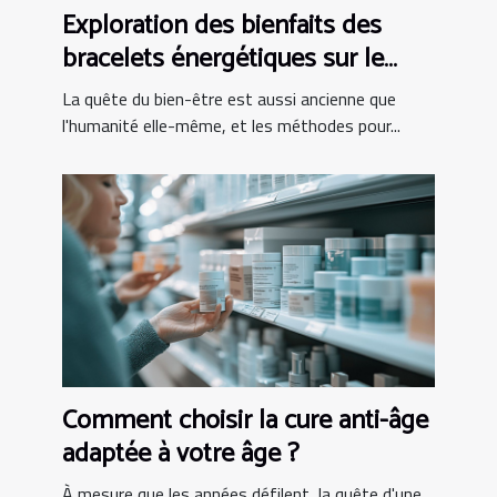
Exploration des bienfaits des
bracelets énergétiques sur le
bien-être
La quête du bien-être est aussi ancienne que
l'humanité elle-même, et les méthodes pour...
Comment choisir la cure anti-âge
adaptée à votre âge ?
À mesure que les années défilent, la quête d'une