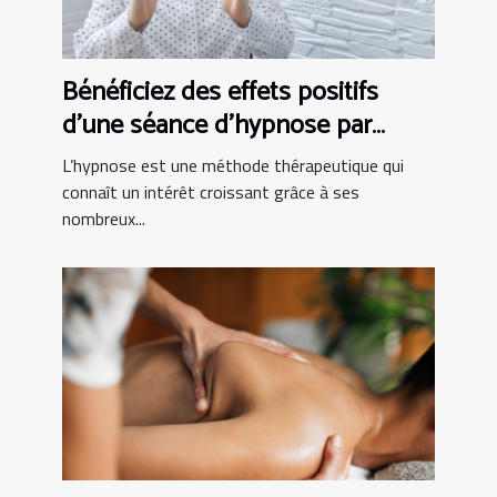
Bénéficiez des effets positifs
d’une séance d’hypnose par
vidéo avec Esprit Libre 64
L’hypnose est une méthode thérapeutique qui
connaît un intérêt croissant grâce à ses
nombreux...