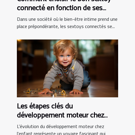
connecté en fonction de ses
besoins personnels
Dans une société où le bien-être intime prend une
place prépondérante, les sextoys connectés se...
Les étapes clés du
développement moteur chez
l'enfant
L'évolution du développement moteur chez
l'enfant représente un voyage fascinant qui