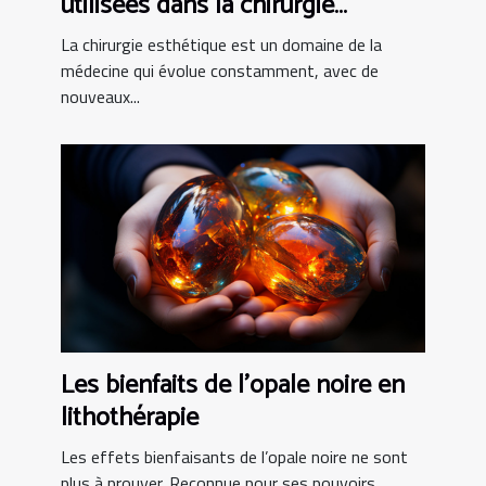
utilisées dans la chirurgie
esthétique tunisienne
La chirurgie esthétique est un domaine de la
médecine qui évolue constamment, avec de
nouveaux...
Les bienfaits de l’opale noire en
lithothérapie
Les effets bienfaisants de l’opale noire ne sont
plus à prouver. Reconnue pour ses pouvoirs...