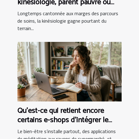
kinésiologie, parent pauvre ou
alliée incontournable ?
Longtemps cantonnée aux marges des parcours
de soins, la kinésiologie gagne pourtant du
terrain...
Qu’est-ce qui retient encore
certains e-shops d’intégrer le
bien-être au panier ?
Le bien-être s’installe partout, des applications
de méditation aux rayons de supermarché, et...