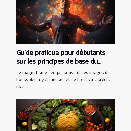
Guide pratique pour débutants
sur les principes de base du
magnétisme et leur impact sur la
Le magnétisme évoque souvent des images de
santé quotidienne
boussoles mystérieuses et de forces invisibles,
mais...