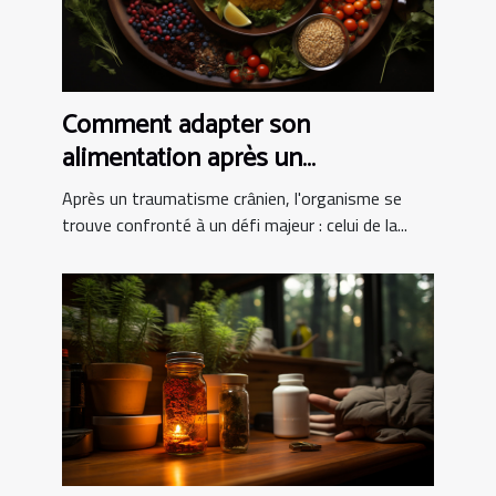
Comment adapter son
alimentation après un
traumatisme crânien pour
Après un traumatisme crânien, l'organisme se
favoriser la récupération
trouve confronté à un défi majeur : celui de la...