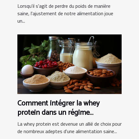
alimentation pour une perte de
Lorsqu'il s'agit de perdre du poids de manière
poids saine
saine, l'ajustement de notre alimentation joue
un...
Comment intégrer la whey
protein dans un régime
alimentaire équilibré
La whey protein est devenue un allié de choix pour
de nombreux adeptes d'une alimentation saine...