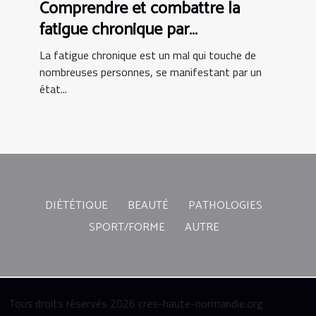
Comprendre et combattre la
fatigue chronique par
l'alimentation
La fatigue chronique est un mal qui touche de
nombreuses personnes, se manifestant par un
état...
DIÉTÉTIQUE
BEAUTÉ
PATHOLOGIES
SPORT/FORME
AUTRE
Tous droits réservés 2026 cres-haute-normandie.org