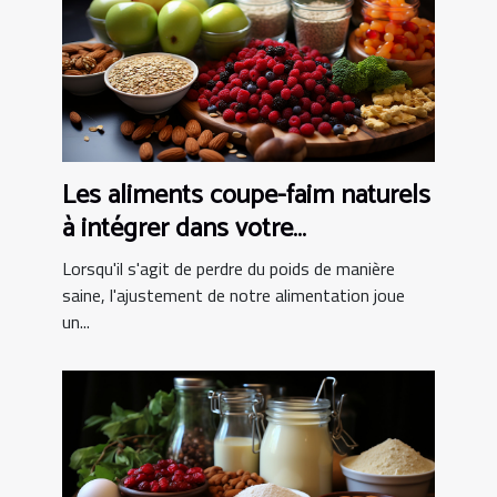
Les aliments coupe-faim naturels
à intégrer dans votre
alimentation pour une perte de
Lorsqu'il s'agit de perdre du poids de manière
poids saine
saine, l'ajustement de notre alimentation joue
un...