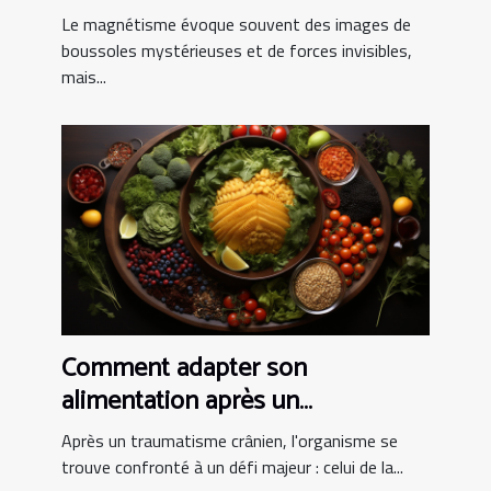
magnétisme et leur impact sur la
Le magnétisme évoque souvent des images de
santé quotidienne
boussoles mystérieuses et de forces invisibles,
mais...
Comment adapter son
alimentation après un
traumatisme crânien pour
Après un traumatisme crânien, l'organisme se
favoriser la récupération
trouve confronté à un défi majeur : celui de la...