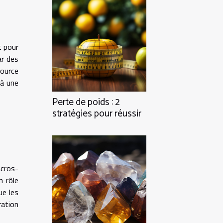
t pour
ar des
source
 à une
Perte de poids : 2
stratégies pour réussir
acros-
n rôle
ue les
ration