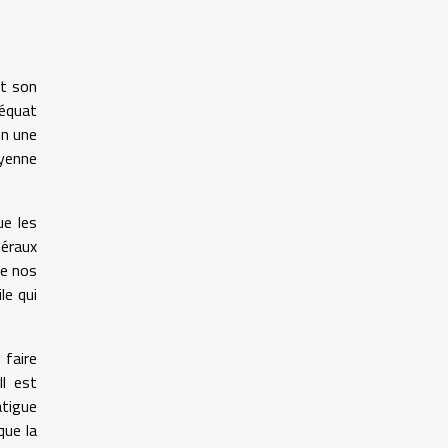
nt son
déquat
on une
oyenne
ue les
néraux
re nos
le qui
 faire
Il est
atigue
que la