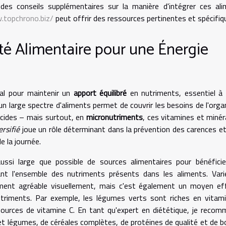
des conseils supplémentaires sur la manière d'intégrer ces al
.topchrono.biz/
peut offrir des ressources pertinentes et spécifiq
té Alimentaire pour une Énergie
al pour maintenir un
apport équilibré
en nutriments, essentiel à
un large spectre d'aliments permet de couvrir les besoins de l'org
ucides – mais surtout, en
micronutriments
, ces vitamines et minér
rsifié
joue un rôle déterminant dans la prévention des carences e
e la journée.
aussi large que possible de sources alimentaires pour bénéfici
nt l'ensemble des nutriments présents dans les aliments. Vari
ement agréable visuellement, mais c'est également un moyen ef
triments. Par exemple, les légumes verts sont riches en vitam
ources de vitamine C. En tant qu'expert en diététique, je reco
 et légumes, de céréales complètes, de protéines de qualité et de 