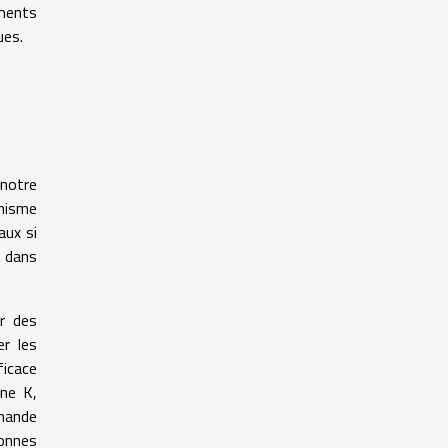
iments
ues.
 notre
anisme
aux si
t dans
er des
er les
ficace
ine K,
mmande
bonnes