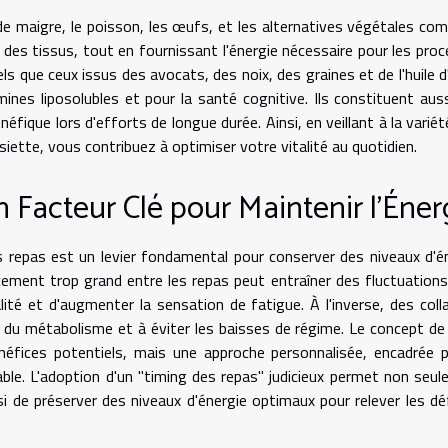
de maigre, le poisson, les œufs, et les alternatives végétales co
n des tissus, tout en fournissant l'énergie nécessaire pour les pro
 que ceux issus des avocats, des noix, des graines et de l'huile d'
ines liposolubles et pour la santé cognitive. Ils constituent aus
éfique lors d'efforts de longue durée. Ainsi, en veillant à la variét
iette, vous contribuez à optimiser votre vitalité au quotidien.
 Facteur Clé pour Maintenir l'Éner
s repas est un levier fondamental pour conserver des niveaux d'é
ement trop grand entre les repas peut entraîner des fluctuations
alité et d'augmenter la sensation de fatigue. À l'inverse, des coll
re du métabolisme et à éviter les baisses de régime. Le concept de
néfices potentiels, mais une approche personnalisée, encadrée 
sable. L'adoption d'un "timing des repas" judicieux permet non seu
 de préserver des niveaux d'énergie optimaux pour relever les dé