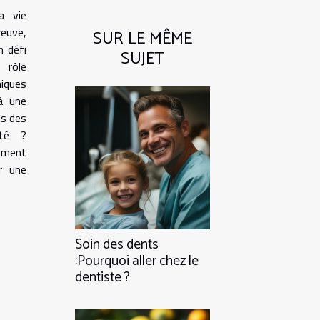
a vie
euve,
SUR LE MÊME
n défi
SUJET
 rôle
miques
à une
us des
ité ?
mment
r une
Soin des dents
:Pourquoi aller chez le
dentiste ?