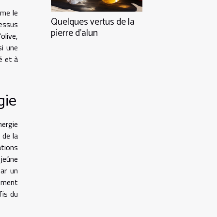
mme le
Quelques vertus de la
cessus
pierre d'alun
olive,
si une
é et à
gie
nergie
 de la
ations
 jeûne
par un
lement
fis du