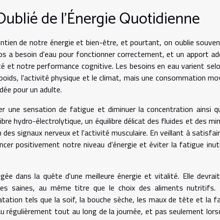
Oublié de l'Énergie Quotidienne
aintien de notre énergie et bien-être, et pourtant, on oublie souve
orps a besoin d'eau pour fonctionner correctement, et un apport a
ité et notre performance cognitive. Les besoins en eau varient sel
le poids, l'activité physique et le climat, mais une consommation m
dée pour un adulte.
r une sensation de fatigue et diminuer la concentration ainsi q
libre hydro-électrolytique, un équilibre délicat des fluides et des mi
des signaux nerveux et l'activité musculaire. En veillant à satisfai
cer positivement notre niveau d'énergie et éviter la fatigue inuti
igée dans la quête d'une meilleure énergie et vitalité. Elle devrait
es saines, au même titre que le choix des aliments nutritifs. 
atation tels que la soif, la bouche sèche, les maux de tête et la f
 régulièrement tout au long de la journée, et pas seulement lors