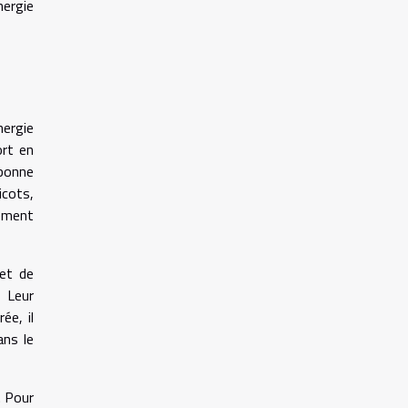
nergie
nergie
ort en
 bonne
icots,
lement
 et de
. Leur
ée, il
ans le
. Pour