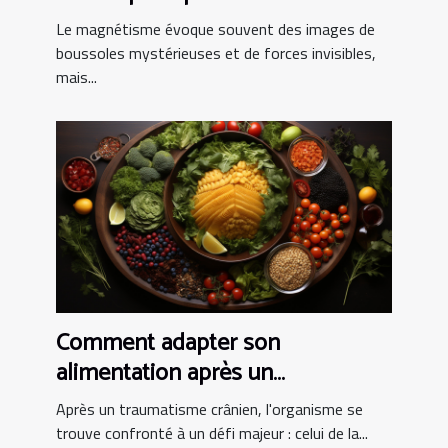
magnétisme et leur impact sur la
Le magnétisme évoque souvent des images de
santé quotidienne
boussoles mystérieuses et de forces invisibles,
mais...
Comment adapter son
alimentation après un
traumatisme crânien pour
Après un traumatisme crânien, l'organisme se
favoriser la récupération
trouve confronté à un défi majeur : celui de la...