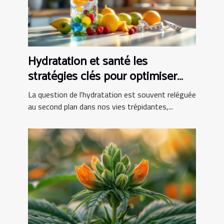
Hydratation et santé les
stratégies clés pour optimiser
votre consommation d'eau au
La question de l'hydratation est souvent reléguée
quotidien
au second plan dans nos vies trépidantes,...