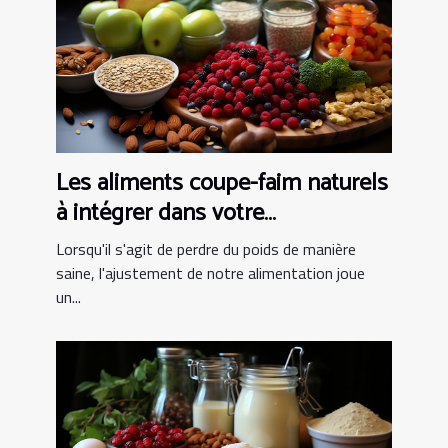
Les aliments coupe-faim naturels
à intégrer dans votre
alimentation pour une perte de
Lorsqu'il s'agit de perdre du poids de manière
poids saine
saine, l'ajustement de notre alimentation joue
un...