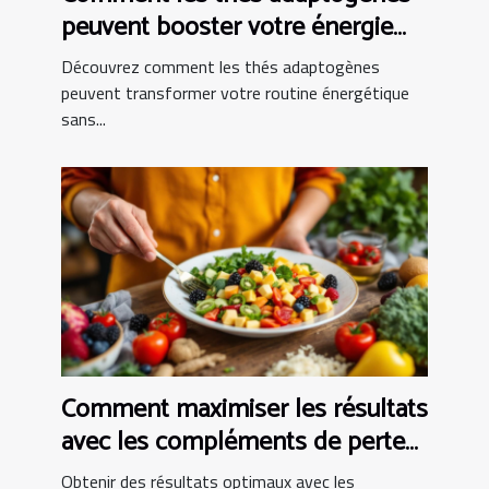
peuvent booster votre énergie
sans les inconvénients du café ?
Découvrez comment les thés adaptogènes
peuvent transformer votre routine énergétique
sans...
Comment maximiser les résultats
avec les compléments de perte
de poids ?
Obtenir des résultats optimaux avec les