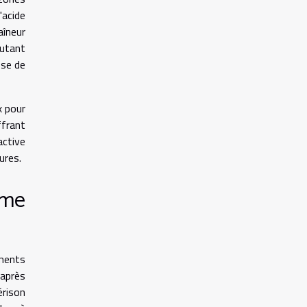
'acide
aîneur
outant
sse de
x pour
ffrant
active
ures.
mme
ments
 après
érison