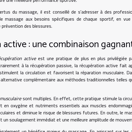
ertus du massage, il est conseillé de s'adresser à des professi
s de massage aux besoins spécifiques de chaque sportif, en vue
e prévention des blessures.
 active : une combinaison gagnan
écupération active
est une pratique de plus en plus privilégiée p
airement à la récupération passive, la récupération active fait a
timulent la circulation et favorisent la réparation musculaire. D
lternative complémentaire aux méthodes traditionnelles telles q
 musculaire
sont multiples. En effet, cette pratique stimule la circu
port en oxygène et nutriments essentiels aux muscles endommag
culaires et diminue le risque de blessures futures. En outre, le m
rant un soulagement immédiat et une meilleure amplitude de mouve
galement un bénéfice majeur du massage. En agissant sur les 