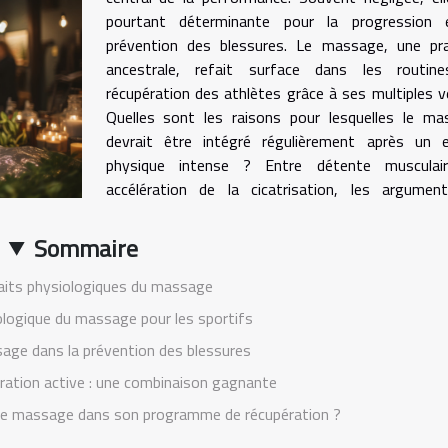
pourtant déterminante pour la progression 
prévention des blessures. Le massage, une pra
ancestrale, refait surface dans les routin
récupération des athlètes grâce à ses multiples v
Quelles sont les raisons pour lesquelles le ma
devrait être intégré régulièrement après un e
physique intense ? Entre détente musculai
accélération de la cicatrisation, les argumen
Sommaire
aits physiologiques du massage
logique du massage pour les sportifs
sage dans la prévention des blessures
ation active : une combinaison gagnante
le massage dans son programme de récupération ?