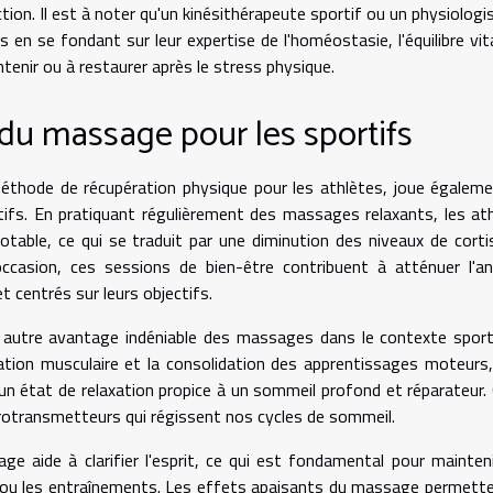
tion. Il est à noter qu'un kinésithérapeute sportif ou un physiologi
 en se fondant sur leur expertise de l'homéostasie, l'équilibre vit
enir ou à restaurer après le stress physique.
du massage pour les sportifs
hode de récupération physique pour les athlètes, joue égaleme
tifs. En pratiquant régulièrement des massages relaxants, les at
table, ce qui se traduit par une diminution des niveaux de cortis
sion, ces sessions de bien-être contribuent à atténuer l'anx
t centrés sur leurs objectifs.
autre avantage indéniable des massages dans le contexte sport
ation musculaire et la consolidation des apprentissages moteurs,
'un état de relaxation propice à un sommeil profond et réparateur.
urotransmetteurs qui régissent nos cycles de sommeil.
age aide à clarifier l'esprit, ce qui est fondamental pour mainten
 ou les entraînements. Les effets apaisants du massage permett