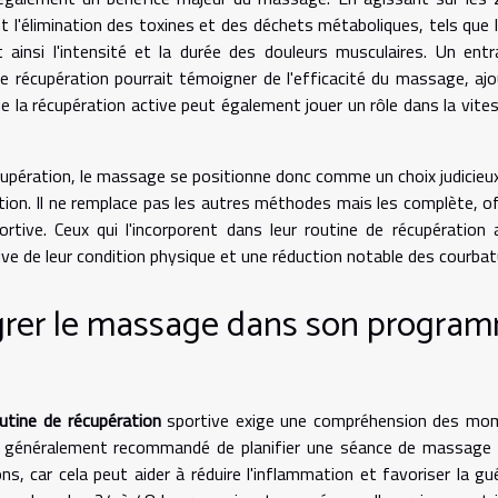
 l'élimination des toxines et des déchets métaboliques, tels que l
t ainsi l'intensité et la durée des douleurs musculaires. Un entr
e récupération pourrait témoigner de l'efficacité du massage, aj
de la récupération active peut également jouer un rôle dans la vite
upération, le massage se positionne donc comme un choix judicieu
ation. Il ne remplace pas les autres méthodes mais les complète, o
rtive. Ceux qui l'incorporent dans leur routine de récupération 
ve de leur condition physique et une réduction notable des courbat
grer le massage dans son progra
utine de récupération
sportive exige une compréhension des mo
st généralement recommandé de planifier une séance de massage
, car cela peut aider à réduire l'inflammation et favoriser la gu