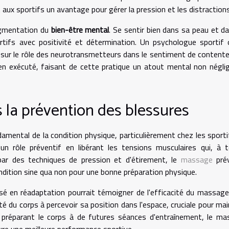
t aux sportifs un avantage pour gérer la pression et les distractions
augmentation du
bien-être mental
. Se sentir bien dans sa peau et d
rtifs avec positivité et détermination. Un psychologue sportif
ait sur le rôle des neurotransmetteurs dans le sentiment de conten
n exécuté, faisant de cette pratique un atout mental non négli
 la prévention des blessures
mental de la condition physique, particulièrement chez les sporti
un rôle préventif en libérant les tensions musculaires qui, à 
 par des techniques de pression et d'étirement, le
massage
prév
condition sine qua non pour une bonne préparation physique.
sé en réadaptation pourrait témoigner de l'efficacité du massag
té du corps à percevoir sa position dans l'espace, cruciale pour mai
 préparant le corps à de futures séances d'entraînement, le m
ure une meilleure performance sportive.