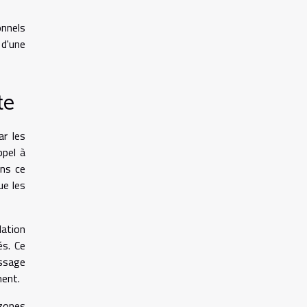
onnels
 d'une
te
ar les
ppel à
ans ce
ue les
lation
és. Ce
assage
ment.
zones