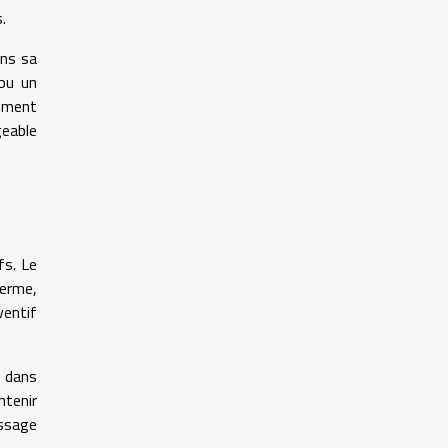
.
ans sa
 ou un
tement
geable
fs. Le
terme,
entif
e dans
ntenir
assage