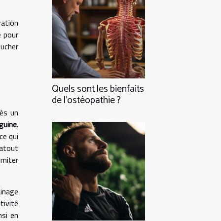
ration
e pour
ucher
Quels sont les bienfaits
de l’ostéopathie ?
rès un
nguine
.
ce qui
 atout
imiter
ainage
tivité
nsi en