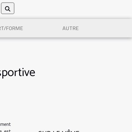
RT/FORME
AUTRE
sportive
lément
le est