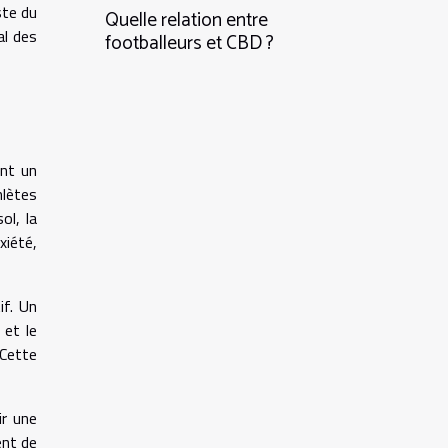
ste du
Quelle relation entre
al des
footballeurs et CBD ?
nt un
hlètes
ol, la
iété,
if. Un
 et le
 Cette
ir une
ent de