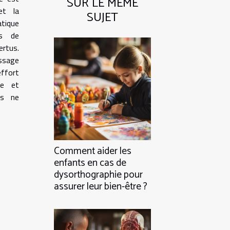
SUR LE MÊME
et la
SUJET
tique
es de
ertus.
ssage
ffort
re et
ts ne
Comment aider les
enfants en cas de
dysorthographie pour
assurer leur bien-être ?