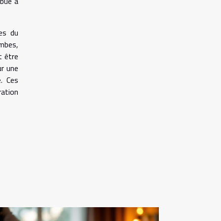
ibue à
ces du
ambes,
t être
ur une
e. Ces
ration