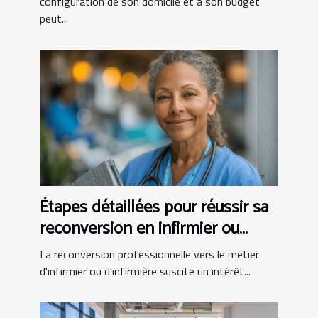
configuration de son domicile et à son budget
peut...
Étapes détaillées pour réussir sa
reconversion en infirmier ou
infirmière
La reconversion professionnelle vers le métier
d'infirmier ou d'infirmière suscite un intérêt...