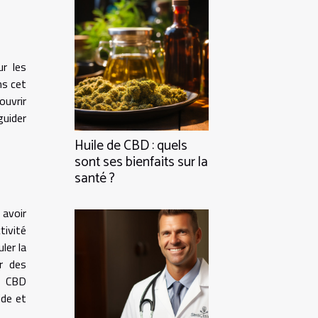
ur les
ns cet
ouvrir
guider
Huile de CBD : quels
sont ses bienfaits sur la
santé ?
 avoir
tivité
ler la
r des
e CBD
ide et