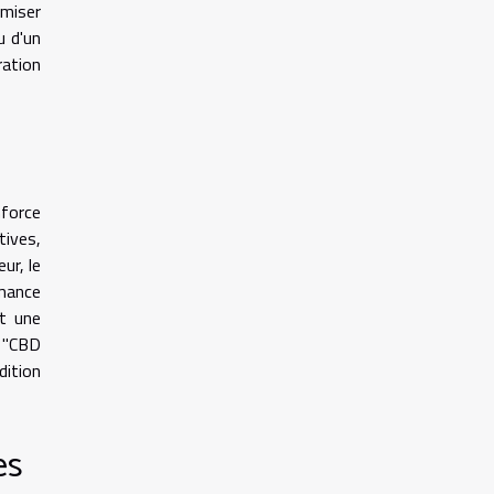
imiser
u d'un
ration
nforce
tives,
ur, le
rmance
nt une
n "CBD
dition
es