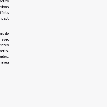
actifs
usions
ffets
mpact
ons de
é avec
rictes
perts,
ïdes,
milieu