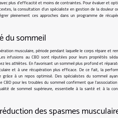
avec plus d'efficacité et moins de contraintes. Pour évaluer et opt
textes, la consultation d'un spécialiste en gestion de la douleur o
intégrer pleinement ces approches dans un programme de récupé
ité du sommeil
pération musculaire, période pendant laquelle le corps répare et re
e. Les infusions au CBD sont réputées pour leurs propriétés séda
hez les athlètes. En favorisant un sommeil plus profond et réparate
ulaire et à une récupération plus efficace. De ce fait, la perfo
ée grâce à un repos optimisé. Des spécialistes du sommeil aya
e de CBD pour les troubles du sommeil confirment que l'associatio
lité de sommeil supérieure, essentielle à la santé et à la con
 réduction des spasmes musculair