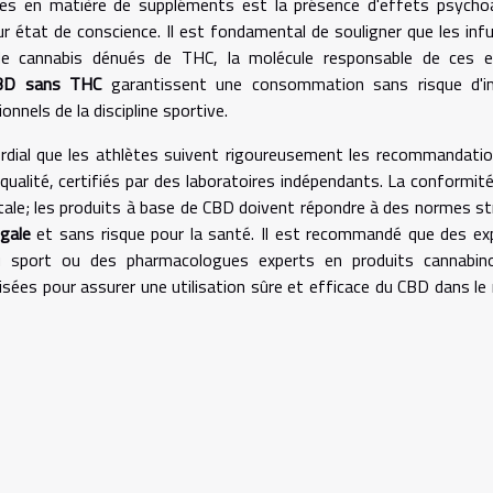
tes en matière de suppléments est la présence d'effets psycho
ur état de conscience. Il est fondamental de souligner que les inf
de cannabis dénués de THC, la molécule responsable de ces e
BD sans THC
garantissent une consommation sans risque d'i
onnels de la discipline sportive.
mordial que les athlètes suivent rigoureusement les recommandati
qualité, certifiés par des laboratoires indépendants. La conformit
ale; les produits à base de CBD doivent répondre à des normes st
égale
et sans risque pour la santé. Il est recommandé que des ex
du sport ou des pharmacologues experts en produits cannabino
sées pour assurer une utilisation sûre et efficace du CBD dans le 