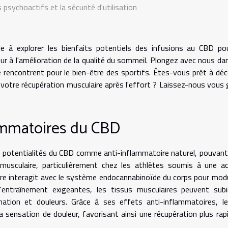
 psychoactifs et la sécurité d'utilisation
èle à explorer les bienfaits potentiels des infusions au CBD po
eur à l'amélioration de la qualité du sommeil. Plongez avec nous da
 rencontrent pour le bien-être des sportifs. Êtes-vous prêt à déc
otre récupération musculaire après l'effort ? Laissez-nous vous 
lammatoires du CBD
s potentialités du CBD comme anti-inflammatoire naturel, pouvant
musculaire, particulièrement chez les athlètes soumis à une ac
vre interagit avec le système endocannabinoïde du corps pour modu
entraînement exigeantes, les tissus musculaires peuvent subi
mation et douleurs. Grâce à ses effets anti-inflammatoires, l
la sensation de douleur, favorisant ainsi une récupération plus rap