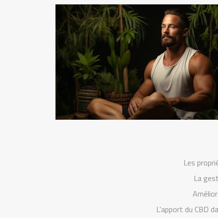
Les propri
La gest
Amélior
L'apport du CBD da