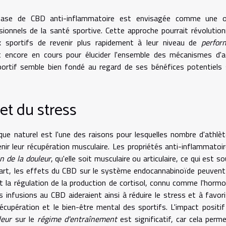
 à base de CBD anti-inflammatoire est envisagée comme une o
ionnels de la santé sportive. Cette approche pourrait révolution
x sportifs de revenir plus rapidement à leur niveau de
perfor
t encore en cours pour élucider l'ensemble des mécanismes d'a
ortif semble bien fondé au regard de ses bénéfices potentiels 
et du stress
e naturel est l'une des raisons pour lesquelles nombre d'athlè
ir leur récupération musculaire. Les propriétés anti-inflammatoi
n de la douleur
, qu'elle soit musculaire ou articulaire, ce qui est s
 part, les effets du CBD sur le système endocannabinoïde peuvent
nt la régulation de la production de cortisol, connu comme l'horm
s infusions au CBD aideraient ainsi à réduire le stress et à favori
écupération et le bien-être mental des sportifs. L'impact positif
leur
sur le
régime d'entraînement
est significatif, car cela perm