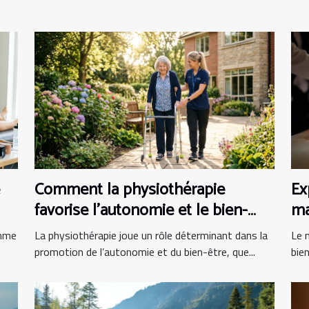
Comment la physiothérapie
Ex
favorise l'autonomie et le bien-
ma
être ?
omme
La physiothérapie joue un rôle déterminant dans la
Le 
promotion de l’autonomie et du bien-être, que...
bien