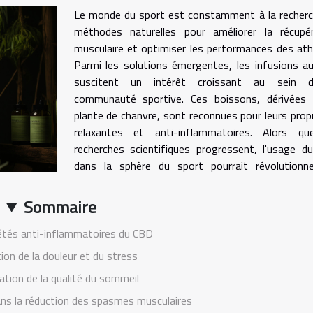
Le monde du sport est constamment à la recherc
méthodes naturelles pour améliorer la récupér
musculaire et optimiser les performances des ath
Parmi les solutions émergentes, les infusions 
suscitent un intérêt croissant au sein 
communauté sportive. Ces boissons, dérivées 
plante de chanvre, sont reconnues pour leurs prop
relaxantes et anti-inflammatoires. Alors qu
recherches scientifiques progressent, l'usage 
dans la sphère du sport pourrait révolutionne
Sommaire
étés anti-inflammatoires du CBD
ion de la douleur et du stress
ation de la qualité du sommeil
ns la réduction des spasmes musculaires