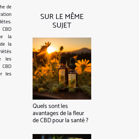
he de
ation
SUR LE MÊME
lètes.
SUJET
au CBD
de la
de la
riétés
e les
du CBD
r les
Quels sont les
avantages de la fleur
de CBD pour la santé ?