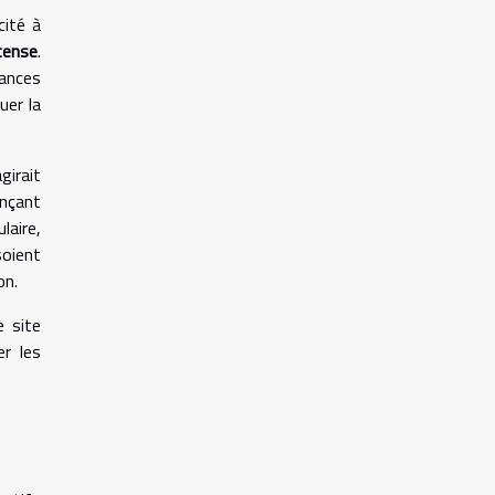
cité à
tense
.
mances
uer la
girait
ençant
laire,
soient
on.
e site
er les