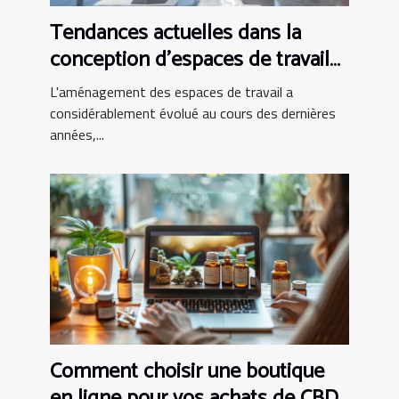
Tendances actuelles dans la
conception d'espaces de travail
modernes
L'aménagement des espaces de travail a
considérablement évolué au cours des dernières
années,...
Comment choisir une boutique
en ligne pour vos achats de CBD