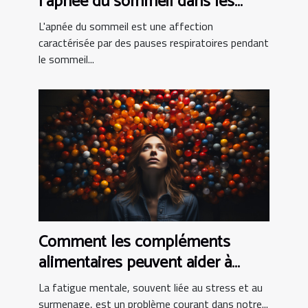
l'apnée du sommeil dans les
pays en développement
L'apnée du sommeil est une affection
caractérisée par des pauses respiratoires pendant
le sommeil...
Comment les compléments
alimentaires peuvent aider à
combattre la fatigue mentale
La fatigue mentale, souvent liée au stress et au
surmenage, est un problème courant dans notre...