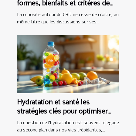
formes, bienfaits et critères de
choix
La curiosité autour du CBD ne cesse de croître, au
même titre que les discussions sur ses...
Hydratation et santé les
stratégies clés pour optimiser
votre consommation d'eau au
La question de l'hydratation est souvent reléguée
quotidien
au second plan dans nos vies trépidantes,...