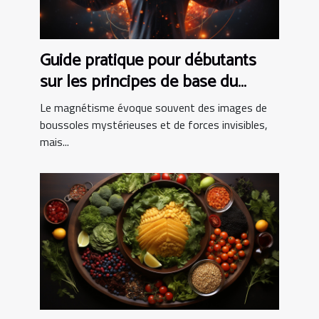
Guide pratique pour débutants
sur les principes de base du
magnétisme et leur impact sur la
Le magnétisme évoque souvent des images de
santé quotidienne
boussoles mystérieuses et de forces invisibles,
mais...