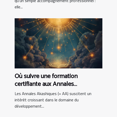
qu’un simple accompagnement professionnel :
elle...
Où suivre une formation
certifiante aux Annales
Akashiques ?
Les Annales Akashiques (= AA) suscitent un
intérêt croissant dans le domaine du
développement...