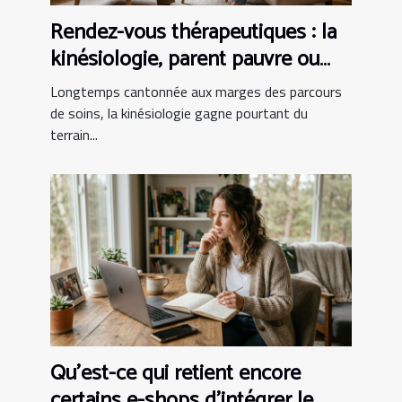
Rendez-vous thérapeutiques : la
kinésiologie, parent pauvre ou
alliée incontournable ?
Longtemps cantonnée aux marges des parcours
de soins, la kinésiologie gagne pourtant du
terrain...
Qu’est-ce qui retient encore
certains e-shops d’intégrer le