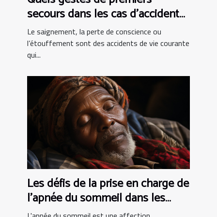
secours dans les cas d’accident
de vie courante ?
Le saignement, la perte de conscience ou
l’étouffement sont des accidents de vie courante
qui...
Les défis de la prise en charge de
l'apnée du sommeil dans les
pays en développement
L'apnée du sommeil est une affection