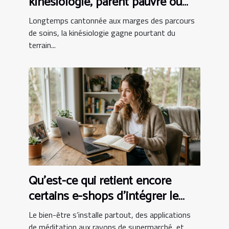
kinésiologie, parent pauvre ou
alliée incontournable ?
Longtemps cantonnée aux marges des parcours
de soins, la kinésiologie gagne pourtant du
terrain...
Qu’est-ce qui retient encore
certains e-shops d’intégrer le
bien-être au panier ?
Le bien-être s’installe partout, des applications
de méditation aux rayons de supermarché, et...