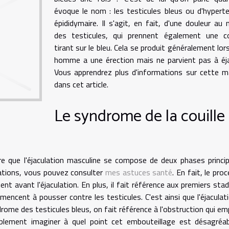
évoque le nom : les testicules bleus ou d'hypert
épididymaire. Il s'agit, en fait, d'une douleur au 
des testicules, qui prennent également une co
tirant sur le bleu. Cela se produit généralement lor
homme a une érection mais ne parvient pas à éja
Vous apprendrez plus d'informations sur cette m
dans cet article.
Le syndrome de la couille
re que l'éjaculation masculine se compose de deux phases princip
rmations, vous pouvez consulter
mes astuces santé
. En fait, le pro
nt avant l'éjaculation. En plus, il fait référence aux premiers sta
ncent à pousser contre les testicules. C'est ainsi que l'éjaculat
drome des testicules bleus, on fait référence à l'obstruction qui e
bablement imaginer à quel point cet embouteillage est désagréa