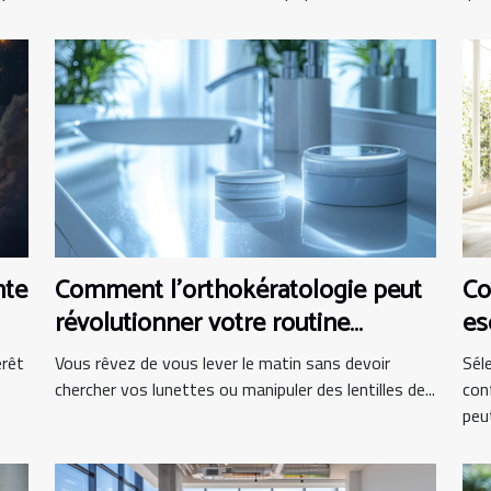
nte
Comment l'orthokératologie peut
Co
révolutionner votre routine
es
matinale ?
bu
érêt
Vous rêvez de vous lever le matin sans devoir
Sél
chercher vos lunettes ou manipuler des lentilles de...
con
peut