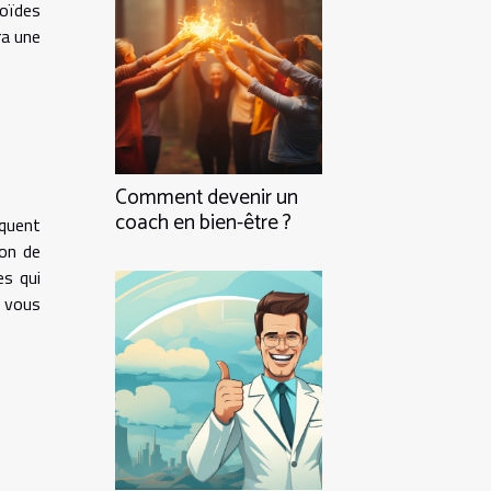
zoïdes
ra une
Comment devenir un
coach en bien-être ?
iquent
ion de
es qui
i vous