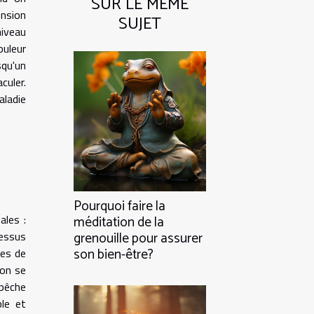
SUR LE MÊME
ension
SUJET
niveau
uleur
squ'un
culer.
aladie
Pourquoi faire la
ales :
méditation de la
cessus
grenouille pour assurer
son bien-être?
des de
ion se
mpêche
ble et