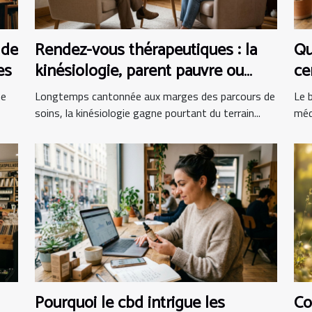
 de
Rendez-vous thérapeutiques : la
Qu
es
kinésiologie, parent pauvre ou
ce
alliée incontournable ?
bi
me
Longtemps cantonnée aux marges des parcours de
Le b
soins, la kinésiologie gagne pourtant du terrain...
méd
Pourquoi le cbd intrigue les
Co