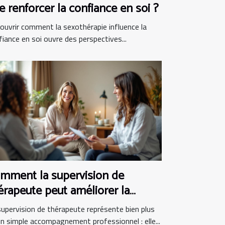
le renforcer la confiance en soi ?
ouvrir comment la sexothérapie influence la
fiance en soi ouvre des perspectives...
mment la supervision de
érapeute peut améliorer la
atique clinique
supervision de thérapeute représente bien plus
un simple accompagnement professionnel : elle...