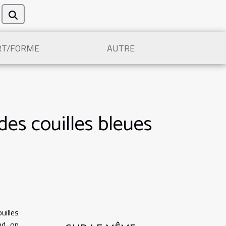
RT/FORME
AUTRE
des couilles bleues
illes
nd on