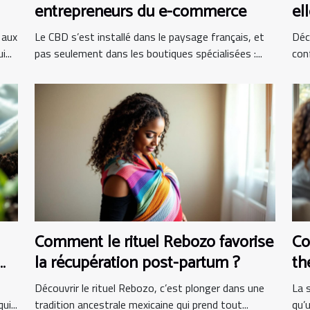
entrepreneurs du e-commerce
el
 aux
Le CBD s’est installé dans le paysage français, et
Déc
...
pas seulement dans les boutiques spécialisées :...
con
Comment le rituel Rebozo favorise
Co
la récupération post-partum ?
th
pr
Découvrir le rituel Rebozo, c’est plonger dans une
La 
i...
tradition ancestrale mexicaine qui prend tout...
qu’