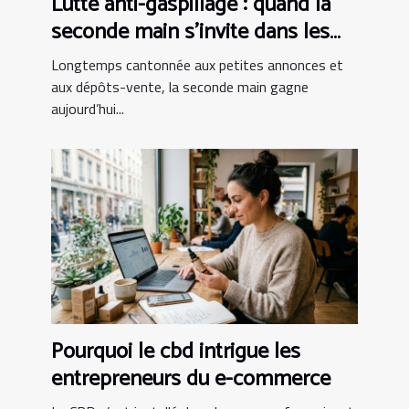
Lutte anti-gaspillage : quand la
seconde main s’invite dans les
boutiques d’instruments
Longtemps cantonnée aux petites annonces et
aux dépôts-vente, la seconde main gagne
aujourd’hui...
Pourquoi le cbd intrigue les
entrepreneurs du e-commerce