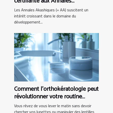
certifiante aux Annales
Akashiques ?
Les Annales Akashiques (= AA) suscitent un
intérêt croissant dans le domaine du
développement...
Comment l'orthokératologie peut
révolutionner votre routine
matinale ?
Vous rêvez de vous lever le matin sans devoir
chercher vos lunettes ou manipuler des lentilles