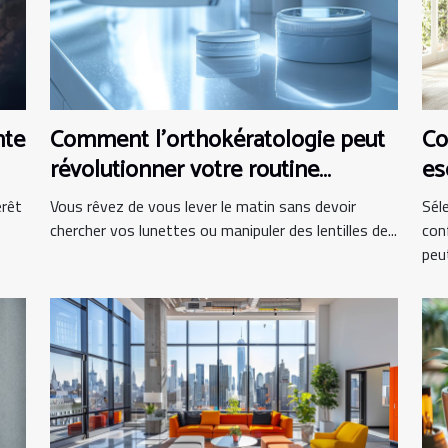
nte
Comment l'orthokératologie peut
Co
révolutionner votre routine
es
matinale ?
bu
érêt
Vous rêvez de vous lever le matin sans devoir
Sél
chercher vos lunettes ou manipuler des lentilles de...
con
peut