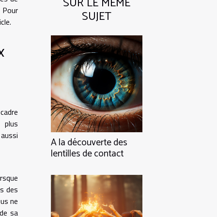
SUR LE MÊME
. Pour
SUJET
cle.
x
 cadre
 plus
 aussi
A la découverte des
lentilles de contact
orsque
es des
ous ne
 de sa