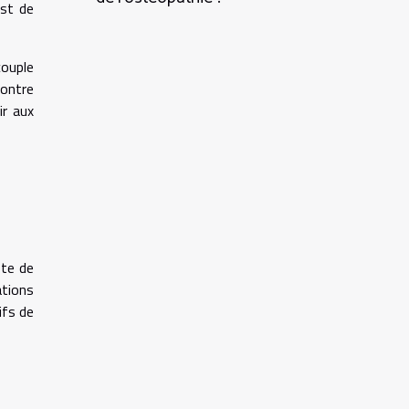
est de
couple
contre
ir aux
pte de
ations
ifs de