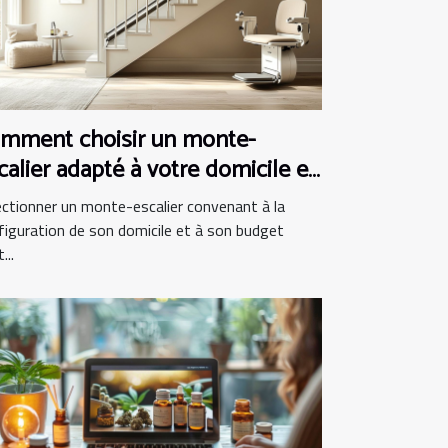
mment choisir un monte-
calier adapté à votre domicile et
dget
ectionner un monte-escalier convenant à la
figuration de son domicile et à son budget
...