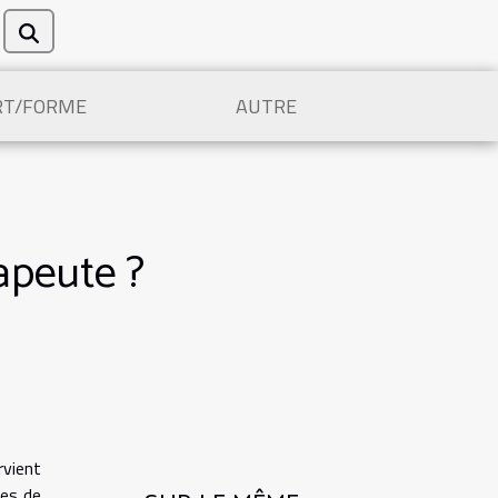
RT/FORME
AUTRE
apeute ?
rvient
ces de