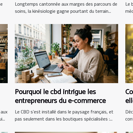
alliée incontournable ?
bi
me
Longtemps cantonnée aux marges des parcours de
Le b
soins, la kinésiologie gagne pourtant du terrain...
méd
Pourquoi le cbd intrigue les
Co
entrepreneurs du e-commerce
el
 aux
Le CBD s’est installé dans le paysage français, et
Déc
...
pas seulement dans les boutiques spécialisées :...
con