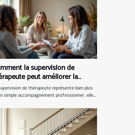
mment la supervision de
érapeute peut améliorer la
atique clinique
supervision de thérapeute représente bien plus
un simple accompagnement professionnel : elle...