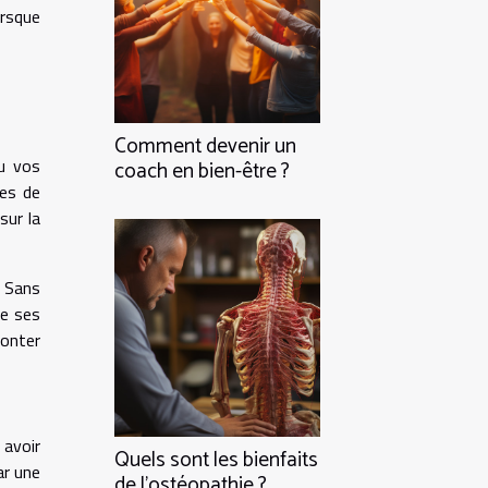
orsque
Comment devenir un
ou vos
coach en bien-être ?
mes de
sur la
. Sans
de ses
monter
 avoir
Quels sont les bienfaits
ar une
de l’ostéopathie ?