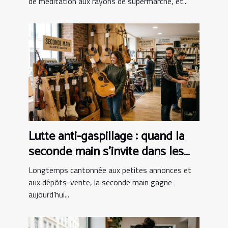
de méditation aux rayons de supermarché, et...
Lutte anti-gaspillage : quand la
seconde main s’invite dans les
boutiques d’instruments
Longtemps cantonnée aux petites annonces et
aux dépôts-vente, la seconde main gagne
aujourd’hui...