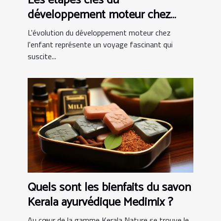
Les étapes clés du
développement moteur chez
l'enfant
L'évolution du développement moteur chez
l'enfant représente un voyage fascinant qui
suscite...
Quels sont les bienfaits du savon
Kerala ayurvédique Medimix ?
Au cœur de la gamme Kerala Nature se trouve le