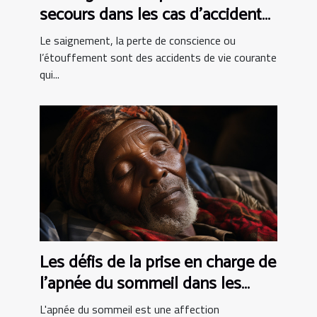
secours dans les cas d’accident
de vie courante ?
Le saignement, la perte de conscience ou
l’étouffement sont des accidents de vie courante
qui...
Les défis de la prise en charge de
l'apnée du sommeil dans les
pays en développement
L'apnée du sommeil est une affection