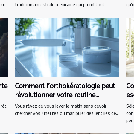
i...
tradition ancestrale mexicaine qui prend tout...
qu’
nte
Comment l'orthokératologie peut
Co
révolutionner votre routine
es
matinale ?
bu
érêt
Vous rêvez de vous lever le matin sans devoir
Sél
chercher vos lunettes ou manipuler des lentilles de...
con
peut