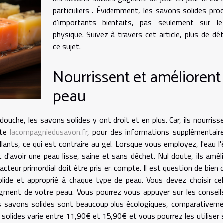
particuliers . Évidemment, les savons solides pro
d'importants bienfaits, pas seulement sur le
physique. Suivez à travers cet article, plus de dét
ce sujet.
Nourrissent et améliorent 
peau
uche, les savons solides y ont droit et en plus. Car, ils nourriss
ite
lacompagniedusavon.fr
, pour des informations supplémentair
lants, ce qui est contraire au gel. Lorsque vous employez, l'eau l'
d'avoir une peau lisse, saine et sans déchet. Nul doute, ils amél
cteur primordial doit être pris en compte. Il est question de bien c
olide et approprié à chaque type de peau. Vous devez choisir cel
pigment de votre peau. Vous pourrez vous appuyer sur les conseil
 les savons solides sont beaucoup plus écologiques, comparativem
 solides varie entre 11,90€ et 15,90€ et vous pourrez les utiliser 