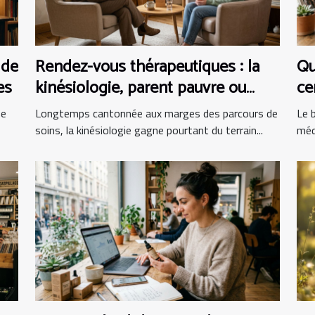
 de
Rendez-vous thérapeutiques : la
Qu
es
kinésiologie, parent pauvre ou
ce
alliée incontournable ?
bi
me
Longtemps cantonnée aux marges des parcours de
Le b
soins, la kinésiologie gagne pourtant du terrain...
méd