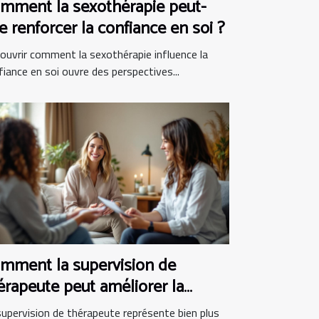
mment la sexothérapie peut-
le renforcer la confiance en soi ?
ouvrir comment la sexothérapie influence la
fiance en soi ouvre des perspectives...
mment la supervision de
érapeute peut améliorer la
atique clinique
supervision de thérapeute représente bien plus