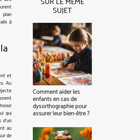
SUR LE MÊME
curent
SUJET
 plan
ails à
la
ent et
es. Au
éjecte
Comment aider les
iorent
enfants en cas de
hoisir
dysorthographie pour
assurer leur bien-être ?
ui qui
s d'un
ent au
sur de