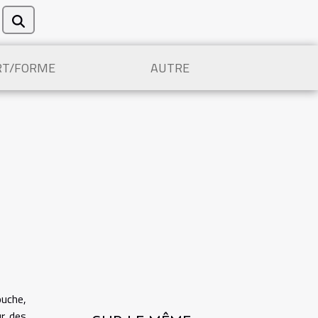
RT/FORME
AUTRE
ouche,
ur des