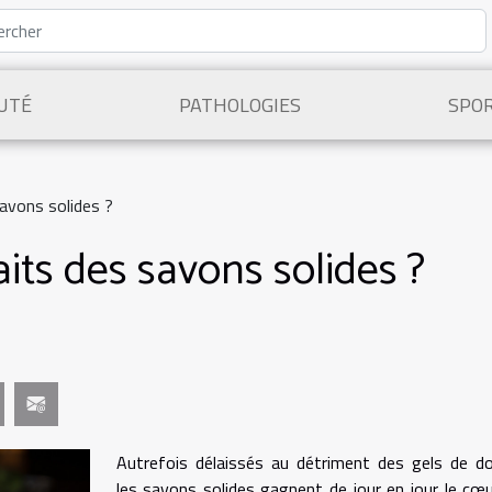
UTÉ
PATHOLOGIES
SPO
savons solides ?
aits des savons solides ?
Autrefois délaissés au détriment des gels de d
les savons solides gagnent de jour en jour le cœ