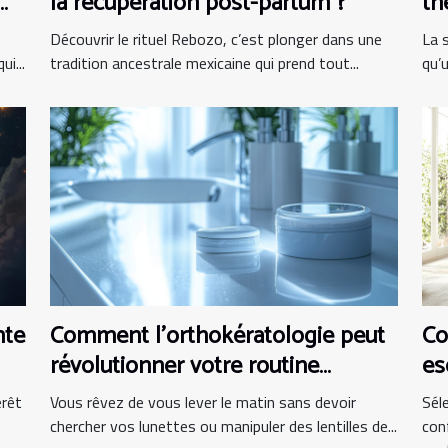
la récupération post-partum ?
th
pr
Découvrir le rituel Rebozo, c’est plonger dans une
La 
i...
tradition ancestrale mexicaine qui prend tout...
qu’
nte
Comment l'orthokératologie peut
Co
révolutionner votre routine
es
matinale ?
bu
érêt
Vous rêvez de vous lever le matin sans devoir
Sél
chercher vos lunettes ou manipuler des lentilles de...
con