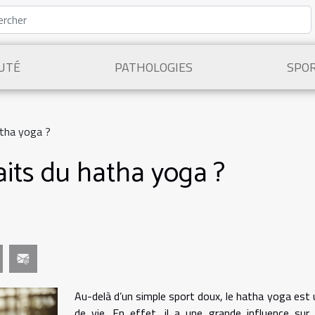
UTÉ
PATHOLOGIES
SPO
atha yoga ?
aits du hatha yoga ?
Au-delà d’un simple sport doux, le hatha yoga est 
de vie. En effet, il a une grande influence sur