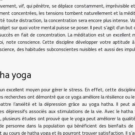
 mouvement, vif, qui pénètre, se déplace constamment, imprévisible e
ment concentrées, les tensions tombent naturellement et la médi
é toute distraction, la concentration sera encore plus intense. V
jet sur quoi votre mental puisse se poser. Il peut s’agit d’un but d
 succès en fait de concentration. La méditation est un excellent
oi, note conscience. Cette discipline développer votre aptitude 
cience, des habitudes subconscientes nuisibles et aussi des impu
atha yoga
n excellent moyen pour gérer le stress. En effet, cette disciplin
es recherches ont démontré que ce yoga améliore la résilience ou le
ttre l’anxiété et la dépression grâce au yoga hatha. Il peut a
es dépressifs associés aux stimulations de la vie. Avec le hatha
plusieurs études ont prouvé que le yoga peut améliorer la qualité
de personne dans la population qui bénéficient des bienfaits de
t au cours de hatha yoga et ils pourront trouver satisfaction. Il s’a