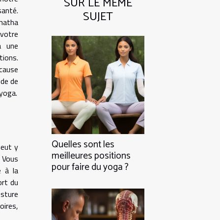
SUR LE MÊME
santé.
SUJET
 hatha
votre
à une
tions.
 cause
ode de
 yoga.
Quelles sont les
peut y
meilleures positions
. Vous
pour faire du yoga ?
 à la
ort du
osture
oires,