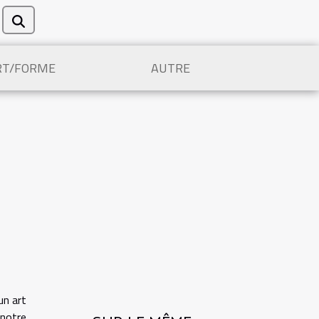
RT/FORME
AUTRE
un art
 notre