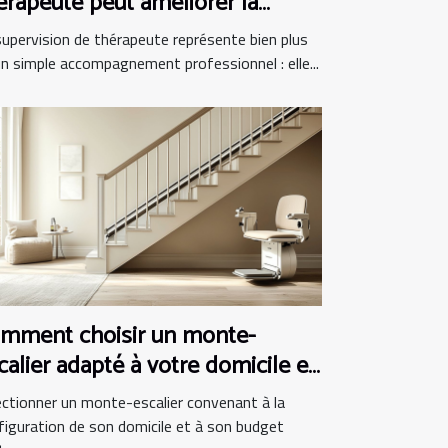
érapeute peut améliorer la
atique clinique
supervision de thérapeute représente bien plus
un simple accompagnement professionnel : elle...
mment choisir un monte-
calier adapté à votre domicile et
dget
ectionner un monte-escalier convenant à la
figuration de son domicile et à son budget