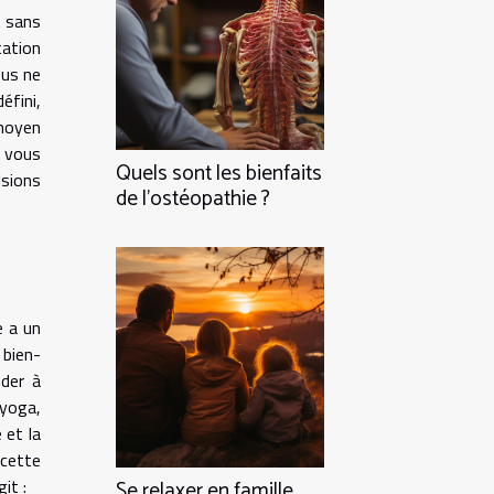
t sans
tation
ous ne
éfini,
 moyen
à vous
Quels sont les bienfaits
lsions
de l’ostéopathie ?
e a un
 bien-
ider à
 yoga,
 et la
 cette
git :
Se relaxer en famille