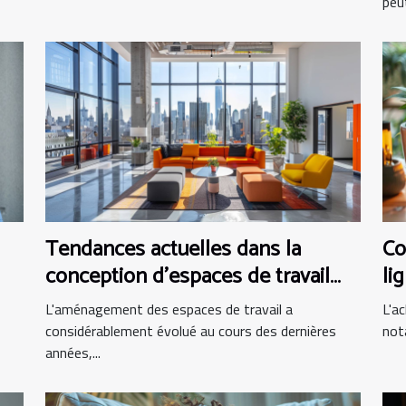
peut
Tendances actuelles dans la
Co
conception d'espaces de travail
li
modernes
L'aménagement des espaces de travail a
L'ac
considérablement évolué au cours des dernières
not
années,...