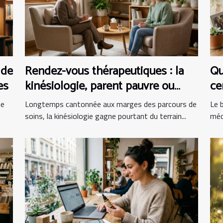
 de
Rendez-vous thérapeutiques : la
Qu
es
kinésiologie, parent pauvre ou
ce
alliée incontournable ?
bi
me
Longtemps cantonnée aux marges des parcours de
Le b
soins, la kinésiologie gagne pourtant du terrain...
méd