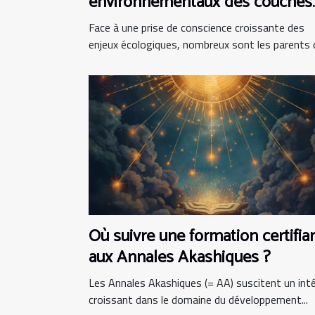
environnementaux des couches
bio ?
Face à une prise de conscience croissante des
enjeux écologiques, nombreux sont les parents qu
Où suivre une formation certifia
aux Annales Akashiques ?
Les Annales Akashiques (= AA) suscitent un int
croissant dans le domaine du développement...