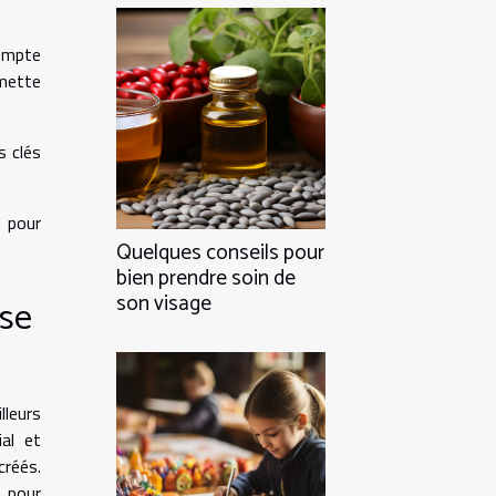
compte
rmette
s clés
e pour
Quelques conseils pour
bien prendre soin de
son visage
ise
lleurs
ial et
créés.
 pour