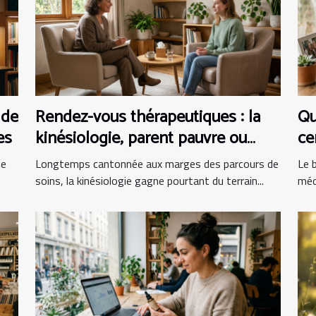
 de
Rendez-vous thérapeutiques : la
Qu
es
kinésiologie, parent pauvre ou
ce
alliée incontournable ?
bi
me
Longtemps cantonnée aux marges des parcours de
Le b
soins, la kinésiologie gagne pourtant du terrain...
méd