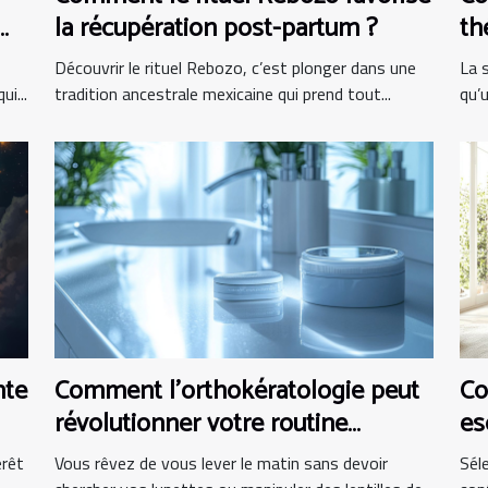
la récupération post-partum ?
th
pr
Découvrir le rituel Rebozo, c’est plonger dans une
La 
i...
tradition ancestrale mexicaine qui prend tout...
qu’
nte
Comment l'orthokératologie peut
Co
révolutionner votre routine
es
matinale ?
bu
érêt
Vous rêvez de vous lever le matin sans devoir
Sél