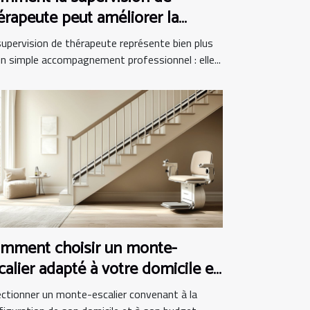
érapeute peut améliorer la
atique clinique
supervision de thérapeute représente bien plus
un simple accompagnement professionnel : elle...
mment choisir un monte-
calier adapté à votre domicile et
dget
ectionner un monte-escalier convenant à la