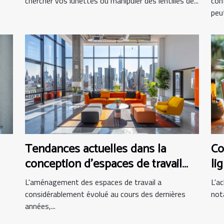
chercher vos lunettes ou manipuler des lentilles de...
con
peut
Tendances actuelles dans la
Co
conception d'espaces de travail
li
modernes
L'aménagement des espaces de travail a
L'ac
considérablement évolué au cours des dernières
not
années,...