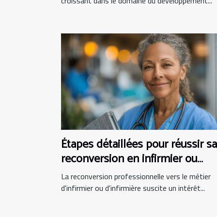
croissant dans le domaine du développement...
Étapes détaillées pour réussir sa
reconversion en infirmier ou
infirmière
La reconversion professionnelle vers le métier
d'infirmier ou d'infirmière suscite un intérêt...