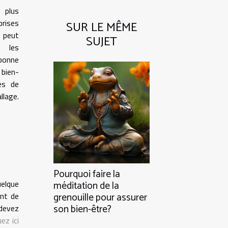
 plus
prises
SUR LE MÊME
e peut
SUJET
, les
 bonne
 bien-
tes de
llage.
Pourquoi faire la
uelque
méditation de la
ent de
grenouille pour assurer
son bien-être?
 devez
uez ici