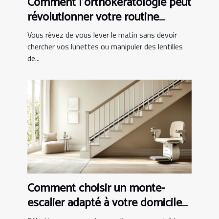
Comment l'orthokératologie peut
révolutionner votre routine
matinale ?
Vous rêvez de vous lever le matin sans devoir
chercher vos lunettes ou manipuler des lentilles
de...
Comment choisir un monte-
escalier adapté à votre domicile
et budget