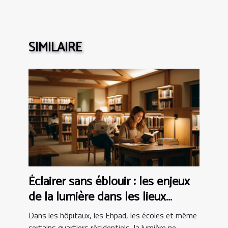
SIMILAIRE
Éclairer sans éblouir : les enjeux
de la lumière dans les lieux
sensibles
Dans les hôpitaux, les Ehpad, les écoles et même
certains quartiers résidentiels, la lumière ne...