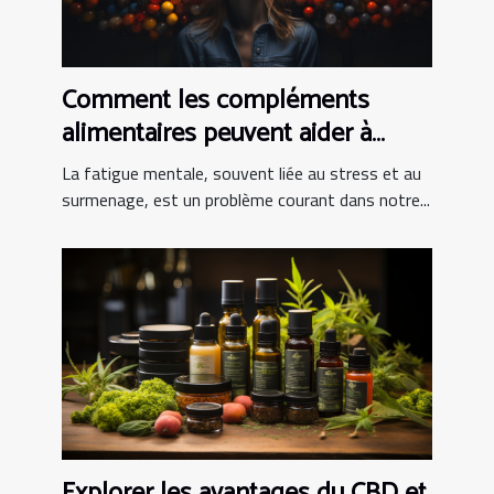
Comment les compléments
alimentaires peuvent aider à
combattre la fatigue mentale
La fatigue mentale, souvent liée au stress et au
surmenage, est un problème courant dans notre...
Explorer les avantages du CBD et