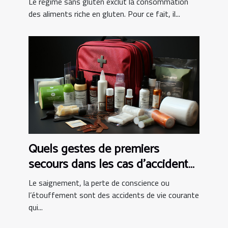
Le régime sans gluten exclut la consommation
des aliments riche en gluten. Pour ce fait, il...
Quels gestes de premiers
secours dans les cas d’accident
de vie courante ?
Le saignement, la perte de conscience ou
l’étouffement sont des accidents de vie courante
qui...