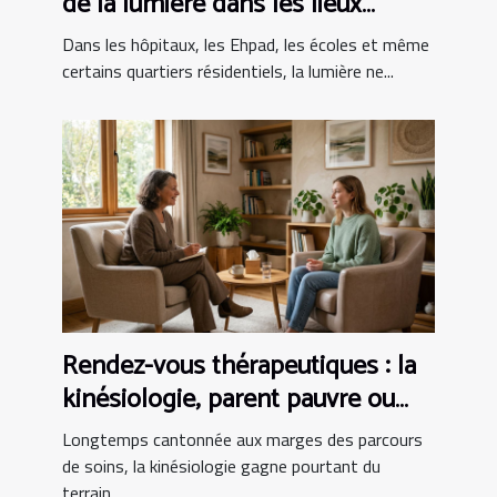
de la lumière dans les lieux
sensibles
Dans les hôpitaux, les Ehpad, les écoles et même
certains quartiers résidentiels, la lumière ne...
Rendez-vous thérapeutiques : la
kinésiologie, parent pauvre ou
alliée incontournable ?
Longtemps cantonnée aux marges des parcours
de soins, la kinésiologie gagne pourtant du
terrain...