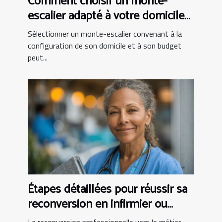
Comment choisir un monte-
escalier adapté à votre domicile
et budget
Sélectionner un monte-escalier convenant à la
configuration de son domicile et à son budget
peut...
Étapes détaillées pour réussir sa
reconversion en infirmier ou
infirmière
La reconversion professionnelle vers le métier