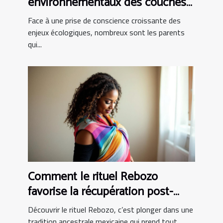
environnementaux des couches
bio ?
Face à une prise de conscience croissante des
enjeux écologiques, nombreux sont les parents
qui...
Comment le rituel Rebozo
favorise la récupération post-
partum ?
Découvrir le rituel Rebozo, c’est plonger dans une
tradition ancestrale mexicaine qui prend tout...