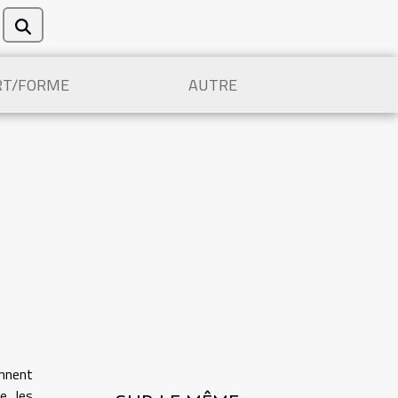
RT/FORME
AUTRE
ennent
e les