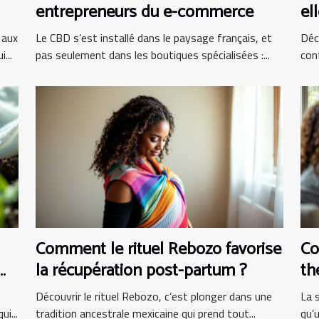
entrepreneurs du e-commerce
el
 aux
Le CBD s’est installé dans le paysage français, et
Déc
...
pas seulement dans les boutiques spécialisées :...
con
Comment le rituel Rebozo favorise
Co
la récupération post-partum ?
th
pr
Découvrir le rituel Rebozo, c’est plonger dans une
La 
i...
tradition ancestrale mexicaine qui prend tout...
qu’