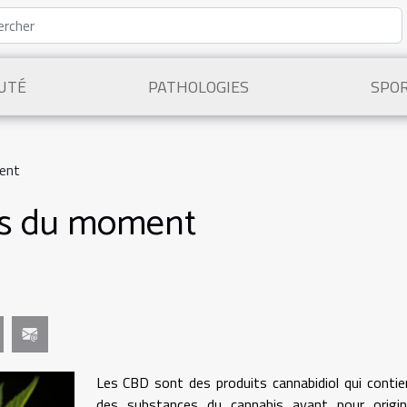
UTÉ
PATHOLOGIES
SPO
ment
dus du moment
Les CBD sont des produits cannabidiol qui conti
des substances du cannabis ayant pour origin