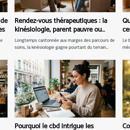
 de
Rendez-vous thérapeutiques : la
Qu
es
kinésiologie, parent pauvre ou
ce
alliée incontournable ?
bi
me
Longtemps cantonnée aux marges des parcours de
Le b
soins, la kinésiologie gagne pourtant du terrain...
méd
Pourquoi le cbd intrigue les
Co