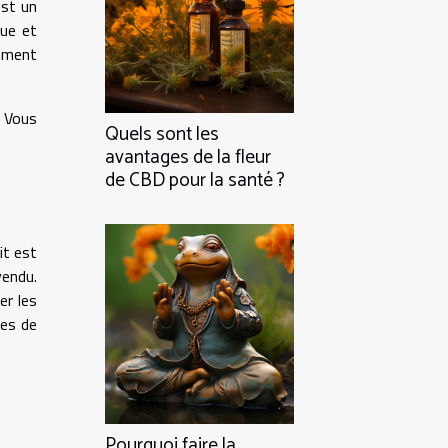
est un
que et
amment
. Vous
Quels sont les
avantages de la fleur
de CBD pour la santé ?
it est
vendu.
er les
ues de
Pourquoi faire la