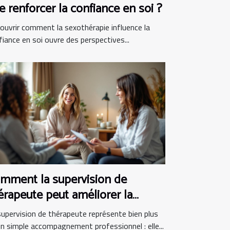
le renforcer la confiance en soi ?
ouvrir comment la sexothérapie influence la
fiance en soi ouvre des perspectives...
mment la supervision de
érapeute peut améliorer la
atique clinique
supervision de thérapeute représente bien plus
un simple accompagnement professionnel : elle...