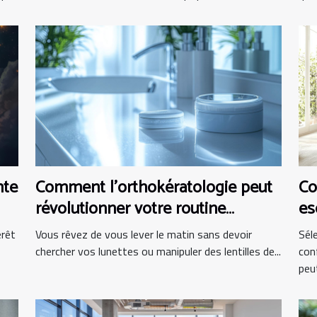
nte
Comment l'orthokératologie peut
Co
révolutionner votre routine
es
matinale ?
bu
érêt
Vous rêvez de vous lever le matin sans devoir
Sél
chercher vos lunettes ou manipuler des lentilles de...
con
peut