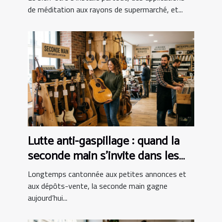
de méditation aux rayons de supermarché, et...
Lutte anti-gaspillage : quand la
seconde main s’invite dans les
boutiques d’instruments
Longtemps cantonnée aux petites annonces et
aux dépôts-vente, la seconde main gagne
aujourd’hui...