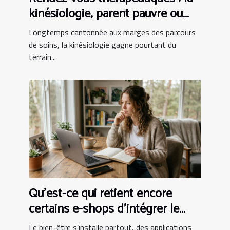
kinésiologie, parent pauvre ou
alliée incontournable ?
Longtemps cantonnée aux marges des parcours
de soins, la kinésiologie gagne pourtant du
terrain...
Qu’est-ce qui retient encore
certains e-shops d’intégrer le
bien-être au panier ?
Le bien-être s’installe partout, des applications