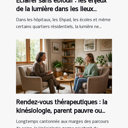
Éclairer sans éblouir : les enjeux
de la lumière dans les lieux
sensibles
Dans les hôpitaux, les Ehpad, les écoles et même
certains quartiers résidentiels, la lumière ne...
Rendez-vous thérapeutiques : la
kinésiologie, parent pauvre ou
alliée incontournable ?
Longtemps cantonnée aux marges des parcours