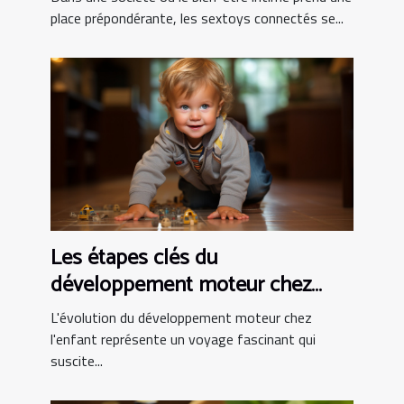
place prépondérante, les sextoys connectés se...
Les étapes clés du
développement moteur chez
l'enfant
L'évolution du développement moteur chez
l'enfant représente un voyage fascinant qui
suscite...