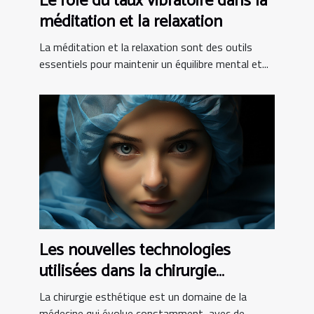
Le rôle du taux vibratoire dans la
méditation et la relaxation
La méditation et la relaxation sont des outils
essentiels pour maintenir un équilibre mental et...
Les nouvelles technologies
utilisées dans la chirurgie
esthétique tunisienne
La chirurgie esthétique est un domaine de la
médecine qui évolue constamment, avec de