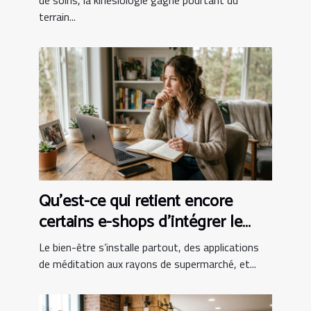
de soins, la kinésiologie gagne pourtant du
terrain...
Qu’est-ce qui retient encore
certains e-shops d’intégrer le
bien-être au panier ?
Le bien-être s’installe partout, des applications
de méditation aux rayons de supermarché, et...