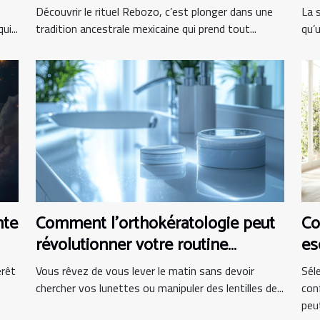
pr
Découvrir le rituel Rebozo, c’est plonger dans une
La 
i...
tradition ancestrale mexicaine qui prend tout...
qu’
nte
Comment l'orthokératologie peut
Co
révolutionner votre routine
es
matinale ?
bu
érêt
Vous rêvez de vous lever le matin sans devoir
Sél
chercher vos lunettes ou manipuler des lentilles de...
con
peut