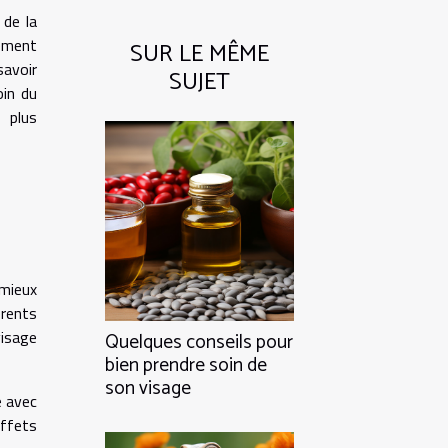
 de la
ement
SUR LE MÊME
savoir
SUJET
oin du
 plus
mieux
érents
visage
Quelques conseils pour
bien prendre soin de
son visage
é avec
effets