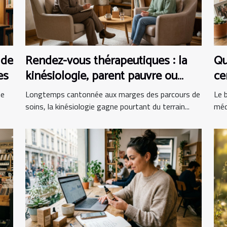
 de
Rendez-vous thérapeutiques : la
Qu
es
kinésiologie, parent pauvre ou
ce
alliée incontournable ?
bi
me
Longtemps cantonnée aux marges des parcours de
Le b
soins, la kinésiologie gagne pourtant du terrain...
méd