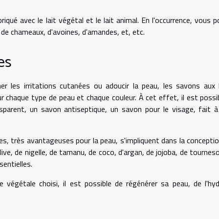
iqué avec le lait végétal et le lait animal. En l'occurrence, vous 
, de chameaux, d'avoines, d'amandes, et, etc.
es
mer les irritations cutanées ou adoucir la peau, les savons aux 
ur chaque type de peau et chaque couleur. À cet effet, il est possi
rent, un savon antiseptique, un savon pour le visage, fait à
ales, très avantageuses pour la peau, s'impliquent dans la concepti
'olive, de nigelle, de tamanu, de coco, d'argan, de jojoba, de tourneso
sentielles.
e végétale choisi, il est possible de régénérer sa peau, de l'hyd