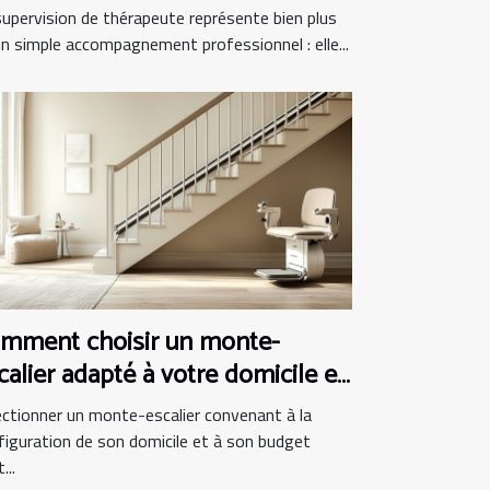
atique clinique
supervision de thérapeute représente bien plus
un simple accompagnement professionnel : elle...
mment choisir un monte-
calier adapté à votre domicile et
dget
ectionner un monte-escalier convenant à la
figuration de son domicile et à son budget
...