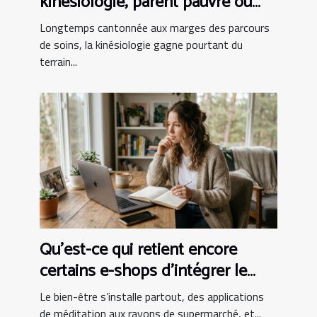
kinésiologie, parent pauvre ou
alliée incontournable ?
Longtemps cantonnée aux marges des parcours
de soins, la kinésiologie gagne pourtant du
terrain...
Qu’est-ce qui retient encore
certains e-shops d’intégrer le
bien-être au panier ?
Le bien-être s’installe partout, des applications
de méditation aux rayons de supermarché, et...