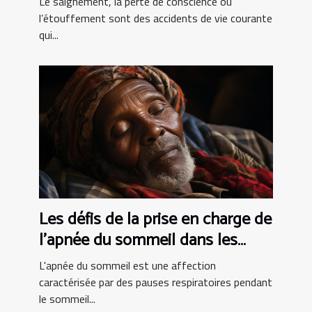
Le saignement, la perte de conscience ou
l’étouffement sont des accidents de vie courante
qui...
Les défis de la prise en charge de
l'apnée du sommeil dans les
pays en développement
L'apnée du sommeil est une affection
caractérisée par des pauses respiratoires pendant
le sommeil...